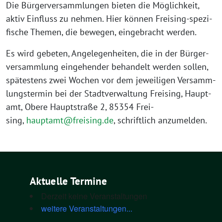
Die Bür­ger­ver­samm­lun­gen bie­ten die Mög­lich­keit,
aktiv Ein­fluss zu neh­men. Hier kön­nen Frei­sing-spe­zi­
fi­sche The­men, die bewe­gen, ein­ge­bracht werden.
Es wird gebe­ten, Ange­le­gen­hei­ten, die in der Bür­ger­
ver­samm­lung ein­ge­hen­der behan­delt wer­den sol­len,
spä­tes­tens zwei Wochen vor dem jewei­li­gen Ver­samm­
lungs­ter­min bei der Stadt­ver­wal­tung Frei­sing, Haupt­
amt, Obe­re Haupt­stra­ße 2, 85354 Frei­
sing,
hauptamt@freising.de
, schrift­lich anzumelden.
Aktuelle Termine
Derzeit keine Veranstaltungen
weitere Veranstaltungen...