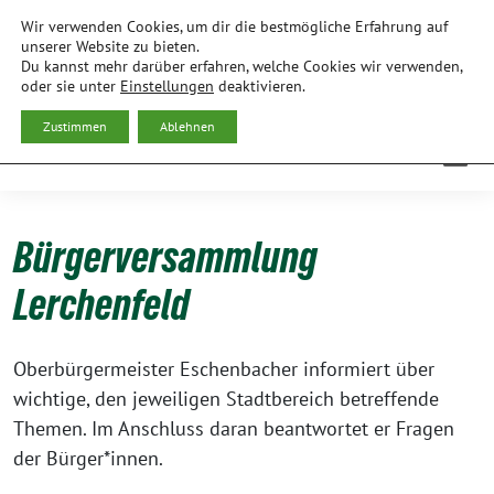
Weiter
Wir verwenden Cookies, um dir die bestmögliche Erfahrung auf
zum
BÜNDNIS 90/DIE GRÜNEN
unserer Website zu bieten.
Du kannst mehr darüber erfahren, welche Cookies wir verwenden,
Inhalt
ORTSVERBAND FREISING
oder sie unter
Einstellungen
deaktivieren.
Zustimmen
Ablehnen
Bürgerversammlung
Lerchenfeld
Ober­bür­ger­meis­ter Eschen­ba­cher infor­miert über
wich­ti­ge, den jewei­li­gen Stadt­be­reich betref­fen­de
The­men. Im Anschluss dar­an beant­wor­tet er Fra­gen
der Bürger*innen.