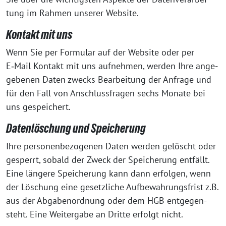
tung im Rah­men unse­rer Website.
Kontakt mit uns
Wenn Sie per For­mu­lar auf der Web­site oder per
E‑Mail Kon­takt mit uns auf­neh­men, wer­den Ihre ange­
ge­be­nen Daten zwecks Bear­bei­tung der Anfra­ge und
für den Fall von Anschluss­fra­gen sechs Mona­te bei
uns gespeichert.
Datenlöschung und Speicherung
Ihre per­so­nen­be­zo­ge­nen Daten wer­den gelöscht oder
gesperrt, sobald der Zweck der Spei­che­rung ent­fällt.
Eine län­ge­re Spei­che­rung kann dann erfol­gen, wenn
der Löschung eine gesetz­li­che Auf­be­wah­rungs­frist z.B.
aus der Abga­ben­ord­nung oder dem HGB ent­ge­gen­
steht. Eine Wei­ter­ga­be an Drit­te erfolgt nicht.