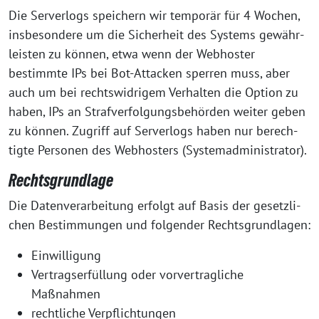
Die Ser­ver­logs spei­chern wir tem­po­rär für 4 Wochen,
ins­be­son­de­re um die Sicher­heit des Sys­tems gewähr­
leis­ten zu kön­nen, etwa wenn der Web­hos­ter
bestimm­te IPs bei Bot-Atta­cken sper­ren muss, aber
auch um bei rechts­wid­ri­gem Ver­hal­ten die Opti­on zu
haben, IPs an Straf­ver­fol­gungs­be­hör­den wei­ter geben
zu kön­nen. Zugriff auf Ser­ver­logs haben nur berech­
tig­te Per­so­nen des Web­hos­ters (Sys­tem­ad­mi­nis­tra­tor).
Rechtsgrundlage
Die Daten­ver­ar­bei­tung erfolgt auf Basis der gesetz­li­
chen Bestim­mun­gen und fol­gen­der Rechtsgrundlagen:
Ein­wil­li­gung
Ver­trags­er­fül­lung oder vor­ver­trag­li­che
Maßnahmen
recht­li­che Verpflichtungen