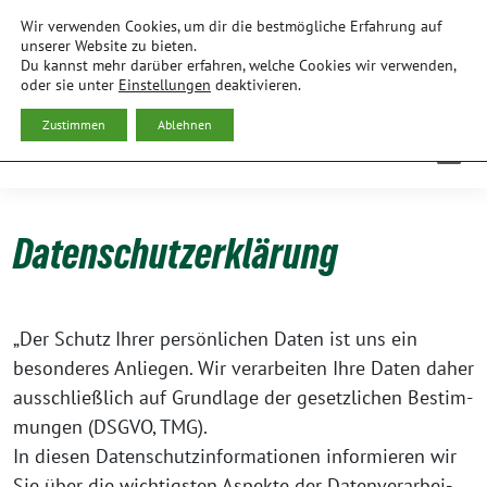
Weiter
Wir verwenden Cookies, um dir die bestmögliche Erfahrung auf
zum
BÜNDNIS 90/DIE GRÜNEN
unserer Website zu bieten.
Du kannst mehr darüber erfahren, welche Cookies wir verwenden,
Inhalt
ORTSVERBAND FREISING
oder sie unter
Einstellungen
deaktivieren.
Zustimmen
Ablehnen
Datenschutzerklärung
„Der Schutz Ihrer per­sön­li­chen Daten ist uns ein
beson­de­res Anlie­gen. Wir ver­ar­bei­ten Ihre Daten daher
aus­schließ­lich auf Grund­la­ge der gesetz­li­chen Bestim­
mun­gen (DSGVO, TMG).
In die­sen Daten­schutz­in­for­ma­tio­nen infor­mie­ren wir
Sie über die wich­tigs­ten Aspek­te der Daten­ver­ar­bei­