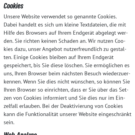
Cookies
Unse­re Web­site ver­wen­det so genann­te Coo­kies.
Dabei han­delt es sich um klei­ne Text­da­tei­en, die mit
Hil­fe des Brow­sers auf Ihrem End­ge­rät abge­legt wer­
den. Sie rich­ten kei­nen Scha­den an. Wir nut­zen Coo­
kies dazu, unser Ange­bot nut­zer­freund­lich zu gestal­
ten. Eini­ge Coo­kies blei­ben auf Ihrem End­ge­rät
gespei­chert, bis Sie die­se löschen. Sie ermög­li­chen es
uns, Ihren Brow­ser beim nächs­ten Besuch wie­der­zu­er­
ken­nen. Wenn Sie dies nicht wün­schen, so kön­nen Sie
Ihren Brow­ser so ein­rich­ten, dass er Sie über das Set­
zen von Coo­kies infor­miert und Sie dies nur im Ein­
zel­fall erlau­ben. Bei der Deak­ti­vie­rung von Coo­kies
kann die Funk­tio­na­li­tät unse­rer Web­site ein­ge­schränkt
sein.