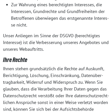
Zur Wah­rung eines berech­tig­ten Inter­es­ses, die
Inter­es­sen, Grund­rech­te und Grund­frei­hei­ten der
Betrof­fe­nen über­wie­gen das erst­ge­nann­te Inter­es­
se nicht.
Unser Anlie­gen im Sin­ne der DSGVO (berech­tig­tes
Inter­es­se) ist die Ver­bes­se­rung unse­res Ange­bo­tes und
unse­res Webauftritts.
Ihre Rechte
Ihnen ste­hen grund­sätz­lich die Rech­te auf Aus­kunft,
Berich­ti­gung, Löschung, Ein­schrän­kung, Daten­über­
trag­bar­keit, Wider­ruf und Wider­spruch zu. Wenn Sie
glau­ben, dass die Ver­ar­bei­tung Ihrer Daten gegen das
Daten­schutz­recht ver­stößt oder Ihre daten­schutz­recht­
li­chen Ansprü­che sonst in einer Wei­se ver­letzt wor­den
sind, kön­nen Sie sich bei der Auf­sichts­be­hör­de