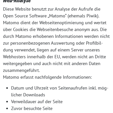
Web-Analyse
Die­se Web­site benutzt zur Ana­ly­se der Auf­ru­fe die
Open Source Soft­ware „Mato­mo“ (ehe­mals Piwik).
Mato­mo dient der Web­sei­ten­op­ti­mie­rung und wer­tet
über Coo­kies die Web­sei­ten­be­su­che anonym aus. Die
durch Mato­mo erho­be­nen Infor­ma­tio­nen wer­den nicht
zur per­so­nen­be­zo­ge­nen Aus­wer­tung oder Pro­fil­bil­
dung ver­wen­det, lie­gen auf einem Ser­ver unse­res
Web­hos­ters inner­halb der EU, wer­den nicht an Drit­te
wei­ter­ge­ge­ben und auch nicht mit ande­ren Daten
zusam­men­ge­führt.
Mato­mo erfasst nach­fol­gen­de Informationen:
Datum und Uhr­zeit von Sei­ten­auf­ru­fen inkl. mög­
li­cher Downloads
Ver­weil­dau­er auf der Seite
Zuvor besuch­te Seite