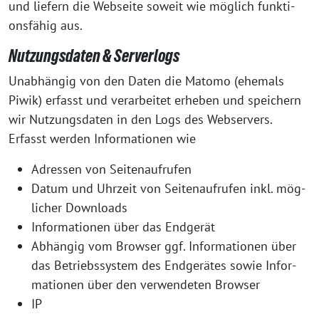
und lie­fern die Web­sei­te soweit wie mög­lich funk­ti­
ons­fä­hig aus.
Nutzungsdaten & Serverlogs
Unab­hän­gig von den Daten die Mato­mo (ehe­mals
Piwik) erfasst und ver­ar­bei­tet erhe­ben und spei­chern
wir Nut­zungs­da­ten in den Logs des Web­ser­vers.
Erfasst wer­den Infor­ma­tio­nen wie
Adres­sen von Seitenaufrufen
Datum und Uhr­zeit von Sei­ten­auf­ru­fen inkl. mög­
li­cher Downloads
Infor­ma­tio­nen über das Endgerät
Abhän­gig vom Brow­ser ggf. Infor­ma­tio­nen über
das Betriebs­sys­tem des End­ge­rä­tes sowie Infor­
ma­tio­nen über den ver­wen­de­ten Browser
IP