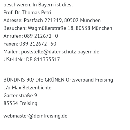
beschwe­ren. In Bay­ern ist dies:
Prof. Dr. Tho­mas Petri
Adres­se: Post­fach 221219, 80502 Mün­chen
Besu­chen: Wag­mül­lerstra­ße 18, 80538 Mün­chen
Anru­fen: 089 212672–0
Faxen: 089 212672–50
Mai­len: poststelle@datenschutz-bayern.de
USt-IdNr.: DE 811335517
BÜNDNIS 90/ DIE GRÜNEN Orts­ver­band Frei­sing
c/o Max Bet­zen­bich­ler
Gar­ten­stra­ße 9
85354 Frei­sing
webmaster@deinfreising.de