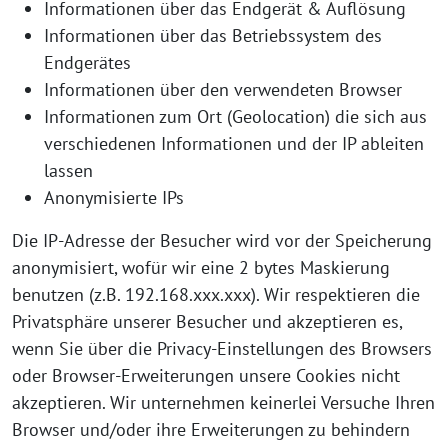
Infor­ma­tio­nen über das End­ge­rät & Auflösung
Infor­ma­tio­nen über das Betriebs­sys­tem des
Endgerätes
Infor­ma­tio­nen über den ver­wen­de­ten Browser
Infor­ma­tio­nen zum Ort (Geo­lo­ca­ti­on) die sich aus
ver­schie­de­nen Infor­ma­tio­nen und der IP ablei­ten
lassen
Anony­mi­sier­te IPs
Die IP-Adres­se der Besu­cher wird vor der Spei­che­rung
anony­mi­siert, wofür wir eine 2 bytes Mas­kie­rung
benut­zen (z.B. 192.168.xxx.xxx). Wir respek­tie­ren die
Pri­vat­sphä­re unse­rer Besu­cher und akzep­tie­ren es,
wenn Sie über die Pri­va­cy-Ein­stel­lun­gen des Brow­sers
oder Brow­ser-Erwei­te­run­gen unse­re Coo­kies nicht
akzep­tie­ren. Wir unter­neh­men kei­ner­lei Ver­su­che Ihren
Brow­ser und/oder ihre Erwei­te­run­gen zu behin­dern