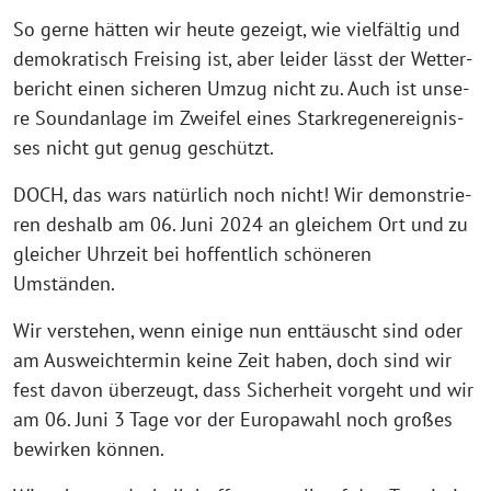
So ger­ne hät­ten wir heu­te gezeigt, wie viel­fäl­tig und
demo­kra­tisch Frei­sing ist, aber lei­der lässt der Wet­ter­
be­richt einen siche­ren Umzug nicht zu. Auch ist unse­
re Sound­an­la­ge im Zwei­fel eines Stark­re­gen­er­eig­nis­
ses nicht gut genug geschützt.
DOCH, das wars natür­lich noch nicht! Wir demons­trie­
ren des­halb am 06. Juni 2024 an glei­chem Ort und zu
glei­cher Uhr­zeit bei hof­fent­lich schö­ne­ren
Umständen.
Wir ver­ste­hen, wenn eini­ge nun ent­täuscht sind oder
am Aus­weich­ter­min kei­ne Zeit haben, doch sind wir
fest davon über­zeugt, dass Sicher­heit vor­geht und wir
am 06. Juni 3 Tage vor der Euro­pa­wahl noch gro­ßes
bewir­ken können.