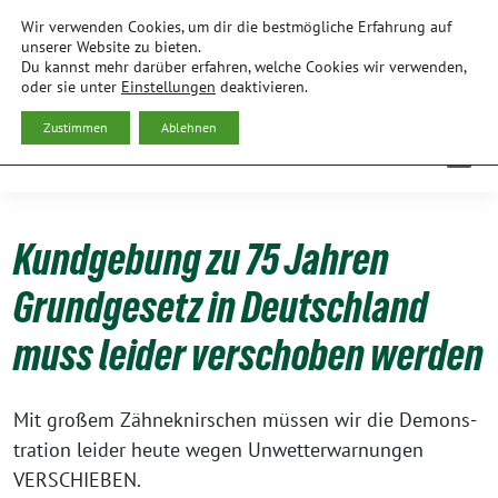
Weiter
Wir verwenden Cookies, um dir die bestmögliche Erfahrung auf
zum
BÜNDNIS 90/DIE GRÜNEN
unserer Website zu bieten.
Du kannst mehr darüber erfahren, welche Cookies wir verwenden,
Inhalt
ORTSVERBAND FREISING
oder sie unter
Einstellungen
deaktivieren.
Zustimmen
Ablehnen
Kundgebung zu 75 Jahren
Grundgesetz in Deutschland
muss leider verschoben werden
Mit gro­ßem Zäh­ne­knir­schen müs­sen wir die Demons­
tra­ti­on lei­der heu­te wegen Unwet­ter­war­nun­gen
VERSCHIEBEN.