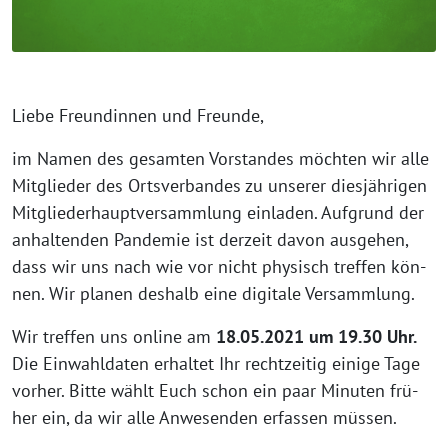
Lie­be Freun­din­nen und Freunde,
im Namen des gesam­ten Vor­stan­des möch­ten wir alle
Mit­glie­der des Orts­ver­ban­des zu unse­rer dies­jäh­ri­gen
Mit­glie­der­haupt­ver­samm­lung ein­la­den. Auf­grund der
anhal­ten­den Pan­de­mie ist der­zeit davon aus­ge­hen,
dass wir uns nach wie vor nicht phy­sisch tref­fen kön­
nen. Wir pla­nen des­halb eine digi­ta­le Versammlung.
Wir tref­fen uns online am
18.05.2021 um 19.30 Uhr.
Die Ein­wahl­da­ten erhal­tet Ihr recht­zei­tig eini­ge Tage
vor­her. Bit­te wählt Euch schon ein paar Minu­ten frü­
her ein, da wir alle Anwe­sen­den erfas­sen müssen.