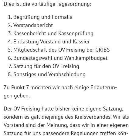
Dies ist die vor­läu­fi­ge Tagesordnung:
Begrü­ßung und Formalia
Vor­stands­be­richt
Kas­sen­be­richt und Kassenprüfung
Ent­las­tung Vor­stand und Kassier
Mit­glied­schaft des OV Frei­sing bei GRIBS
Bun­des­tags­wahl und Wahlkampfbudget
Sat­zung für den OV Freising
Sons­ti­ges und Verabschiedung
Zu Punkt 7 möch­ten wir noch eini­ge Erläu­te­run­
gen geben.
Der OV Frei­sing hat­te bis­her kei­ne eige­ne Sat­zung,
son­dern es galt die­je­ni­ge des Kreis­ver­ban­des. Wir als
Vor­stand sind der Mei­nung, dass wir in einer eige­nen
Sat­zung für uns pas­sen­de­re Rege­lun­gen tref­fen kön­