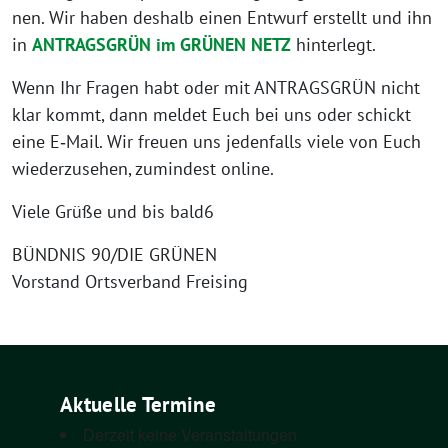
nen. Wir haben des­halb einen Ent­wurf erstellt und ihn
in
ANTRAGSGRÜN im GRÜNEN NETZ
hinterlegt.
Wenn Ihr Fra­gen habt oder mit ANTRAGSGRÜN nicht
klar kommt, dann mel­det Euch bei uns oder schickt
eine E‑Mail. Wir freu­en uns jeden­falls vie­le von Euch
wie­der­zu­se­hen, zumin­dest online.
Vie­le Grü­ße und bis bald6
BÜNDNIS 90/DIE GRÜNEN
Vor­stand Orts­ver­band Freising
Aktuelle Termine
Derzeit keine Veranstaltungen