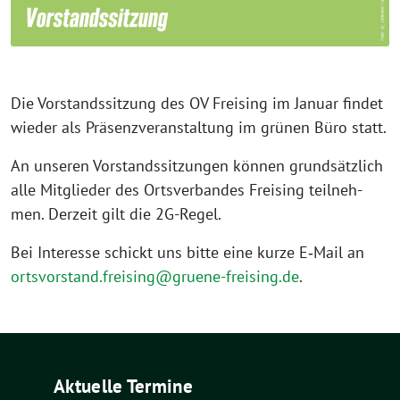
Die Vor­stands­sit­zung des OV Frei­sing im Janu­ar fin­det
wie­der als Prä­senz­ver­an­stal­tung im grü­nen Büro statt.
An unse­ren Vor­stands­sit­zun­gen kön­nen grund­sätz­lich
alle Mit­glie­der des Orts­ver­ban­des Frei­sing teil­neh­
men. Der­zeit gilt die 2G-Regel.
Bei Inter­es­se schickt uns bit­te eine kur­ze E‑Mail an
ortsvorstand.freising@gruene-freising.de
.
Aktuelle Termine