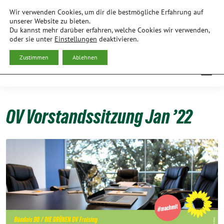
Weiter
Wir verwenden Cookies, um dir die bestmögliche Erfahrung auf
zum
BÜNDNIS 90/DIE GRÜNEN
unserer Website zu bieten.
Du kannst mehr darüber erfahren, welche Cookies wir verwenden,
Inhalt
ORTSVERBAND FREISING
oder sie unter
Einstellungen
deaktivieren.
Zustimmen
Ablehnen
OV Vorstandssitzung Jan ’22