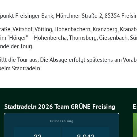
­punkt Frei­sin­ger Bank, Münch­ner Stra­ße 2, 85354 Freisi
ra­ße, Veits­hof, Vöt­ting, Hohen­ba­chern, Kranz­berg, Kranz­
m “Hör­ger” — Hohen­ber­cha, Thurns­berg, Gie­sen­bach, Sünz­
Ende der Tour).
fällt die Tour aus. Die Absa­ge erfolgt spä­tes­tens am Vor­
n beim Stadtradeln.
Stadtradeln 2026 Team GRÜNE Freising
E