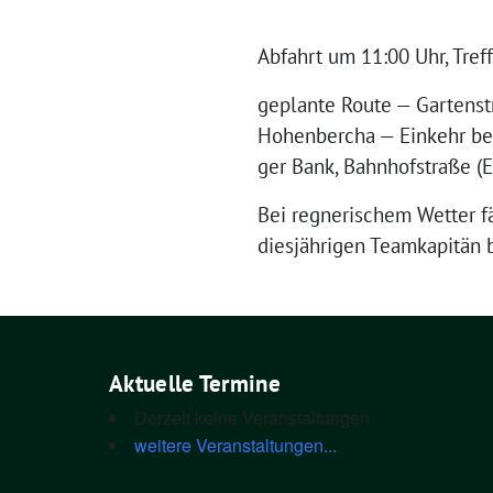
Abfahrt um 11:00 Uhr, Treff
geplan­te Rou­te — Gar­ten­st
Hohen­ber­cha — Ein­kehr bei
ger Bank, Bahn­hof­stra­ße (
Bei reg­ne­ri­schem Wet­ter 
dies­jäh­ri­gen Team­ka­pi­tä
Aktuelle Termine
Derzeit keine Veranstaltungen
weitere Veranstaltungen...