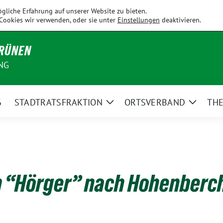
Fahrenzhausen
Hallbergmoos
Holledau
Kirchdorf
Kranzb
gliche Erfahrung auf unserer Website zu bieten.
Cookies wir verwenden, oder sie unter
Einstellungen
deaktivieren.
GRÜNEN
NG
6
STADTRATSFRAKTION
ORTSVERBAND
TH
Zeige
Zeige
Untermenü
Unterm
m “Hörger” nach Hohenberc