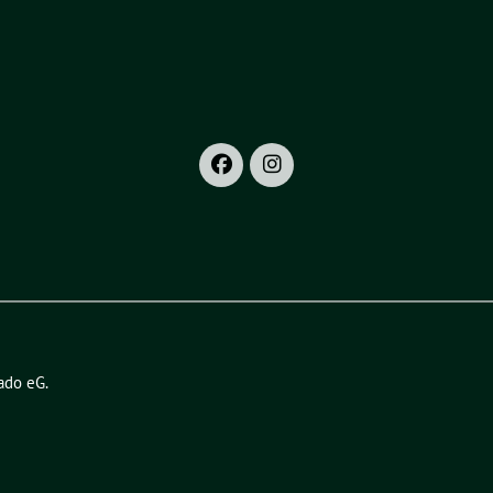
ado eG
.