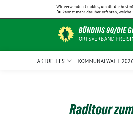
Weiter
KV
Allershausen
Ampertal
Eching
Wir verwenden Cookies, um dir die bestmö
zum
Freising
Du kannst mehr darüber erfahren, welche 
Inhalt
BÜNDNIS 90/DIE 
ORTSVERBAND FREISI
AKTUELLES
KOMMUNALWAHL 202
Zeige
Untermenü
Radltour zu