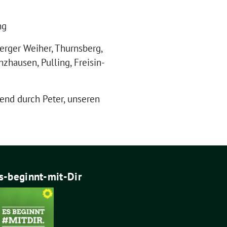
ng
ber­ger Wei­her, Thurns­berg,
hau­sen, Pul­ling, Frei­sin­
abend durch Peter, unse­ren
s-beginnt-mit-Dir