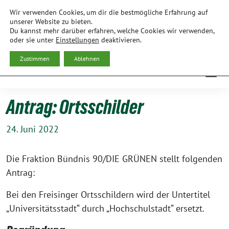
Weiter
Wir verwenden Cookies, um dir die bestmögliche Erfahrung auf
zum
BÜNDNIS 90/DIE GRÜNEN
unserer Website zu bieten.
Du kannst mehr darüber erfahren, welche Cookies wir verwenden,
Inhalt
ORTSVERBAND FREISING
oder sie unter
Einstellungen
deaktivieren.
Zustimmen
Ablehnen
Antrag: Ortsschilder
24. Juni 2022
Die Frak­ti­on Bünd­nis 90/DIE GRÜNEN stellt fol­gen­den
Antrag:
Bei den Frei­sin­ger Orts­schil­dern wird der Unter­ti­tel
„Uni­ver­si­täts­stadt“ durch „Hoch­schul­stadt“ ersetzt.