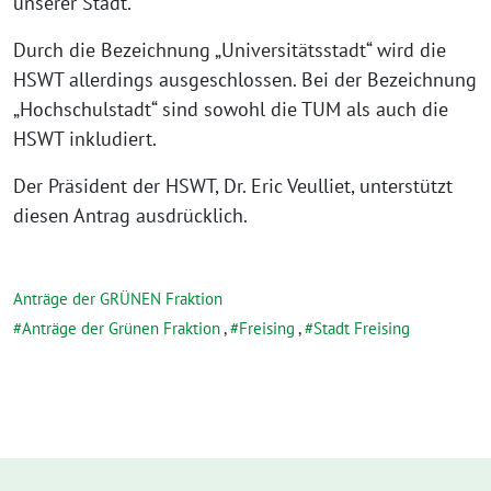
unse­rer Stadt.
Durch die Bezeich­nung „Uni­ver­si­täts­stadt“ wird die
HSWT aller­dings aus­ge­schlos­sen. Bei der Bezeich­nung
„Hoch­schul­stadt“ sind sowohl die TUM als auch die
HSWT inkludiert.
Der Prä­si­dent der HSWT, Dr. Eric Veul­liet, unter­stützt
die­sen Antrag ausdrücklich.
Anträge der GRÜNEN Fraktion
Anträge der Grünen Fraktion
,
Freising
,
Stadt Freising