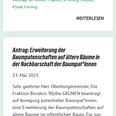
Stadt Freising
WEITERLESEN
Antrag: Erweiterung der
Baumpatenschaften auf ältere Bäume in
der Nachbarschaft der Baumpat*innen
23. Mai 2025
Sehr geehr­ter Herr Ober­bür­ger­meis­ter, Die
Frak­ti­on Bünd­nis 90/die GRÜNEN bean­tragt
auf Anre­gung poten­ti­el­ler Baumpat*innen
eine Erwei­te­rung der Baum­pa­ten­schaf­ten auf
älte­re Bäu­me im öffent­li­chen Raum. Für jun­