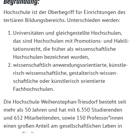
Begründung:
Hoch­schu­le ist der Ober­be­griff für Ein­rich­tun­gen des
ter­tiä­ren Bil­dungs­be­reichs. Unter­schie­den werden:
Uni­ver­si­tä­ten und gleich­ge­stell­te Hoch­schu­len,
das sind Hoch­schu­len mit Pro­mo­ti­ons- und Habi­li­
ta­ti­ons­recht, die frü­her als wis­sen­schaft­li­che
Hoch­schu­len bezeich­net wurden,
wis­sen­schaft­lich-anwen­dungs­ori­en­tier­te, künst­le­
risch-wis­sen­schaft­li­che, gestal­te­risch-wis­sen­
schaft­li­che oder künst­le­risch ori­en­tier­te
Fachhochschulen.
Die Hoch­schu­le Wei­hen­ste­phan-Tri­es­dorf besteht seit
mehr als 50 Jah­ren und hat mit 6.350 Stu­die­ren­den
und 652 Mit­ar­bei­ten­den, sowie 150 Professor*innen
einen gro­ßen Anteil am gesell­schaft­li­chen Leben in