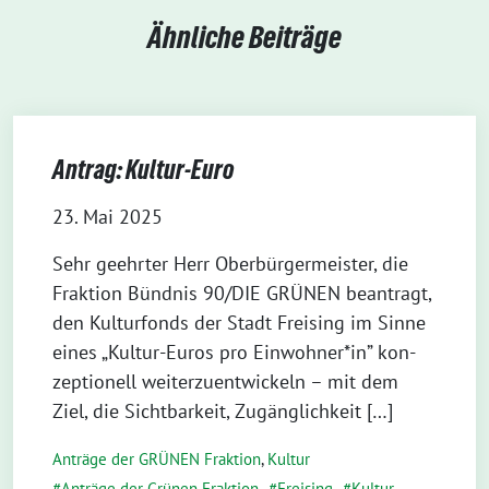
Ähnliche Beiträge
Antrag: Kultur-Euro
23. Mai 2025
Sehr geehr­ter Herr Ober­bür­ger­meis­ter, die
Frak­ti­on Bünd­nis 90/DIE GRÜNEN bean­tragt,
den Kul­tur­fonds der Stadt Frei­sing im Sin­ne
eines „Kul­­tur-Euros pro Einwohner*in” kon­
zep­tio­nell wei­ter­zu­ent­wi­ckeln – mit dem
Ziel, die Sicht­bar­keit, Zugänglichkeit […]
Anträge der GRÜNEN Fraktion
,
Kultur
Anträge der Grünen Fraktion
,
Freising
,
Kultur
,