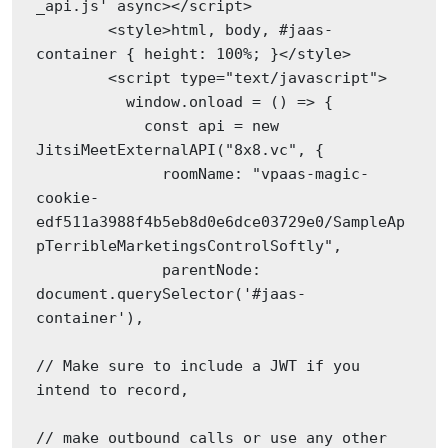
_api.js' async></script>

        <style>html, body, #jaas-
container { height: 100%; }</style>

        <script type="text/javascript">

          window.onload = () => {

            const api = new 
JitsiMeetExternalAPI("8x8.vc", {

              roomName: "vpaas-magic-
cookie-
edf511a3988f4b5eb8d0e6dce03729e0/SampleAp
pTerribleMarketingsControlSoftly",

              parentNode: 
document.querySelector('#jaas-
container'),

// Make sure to include a JWT if you 
intend to record,

// make outbound calls or use any other 