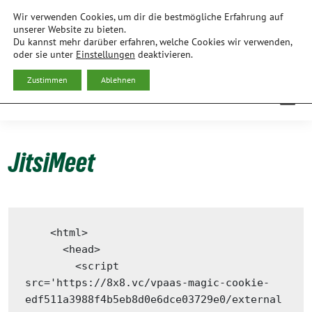
Weiter
Wir verwenden Cookies, um dir die bestmögliche Erfahrung auf
zum
BÜNDNIS 90/DIE GRÜNEN
unserer Website zu bieten.
Du kannst mehr darüber erfahren, welche Cookies wir verwenden,
Inhalt
ORTSVERBAND FREISING
oder sie unter
Einstellungen
deaktivieren.
Zustimmen
Ablehnen
JitsiMeet
    <html>

      <head>

        <script 
src='https://8x8.vc/vpaas-magic-cookie-
edf511a3988f4b5eb8d0e6dce03729e0/external