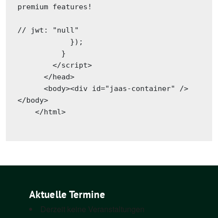
premium features!

// jwt: "null"

            });

          }

        </script>

      </head>

      <body><div id="jaas-container" />
</body>

    </html>

Aktuelle Termine
Derzeit keine Veranstaltungen