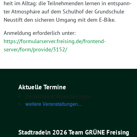
heit im All­tag: die Teil­neh­men­den ler­nen in ent­spann­
ter Atmo­sphä­re auf dem Schul­hof der Grund­schu­le
Neu­stift den siche­ren Umgang mit dem E‑Bike.
Anmel­dung erfor­der­lich unter:
https://formularserver.freising.de/frontend-
server/form/provide/3152/
Aktuelle Termine
Derzeit keine Veranstaltungen
weitere Veranstaltungen...
Stadtradeln 2026 Team GRÜNE Freising