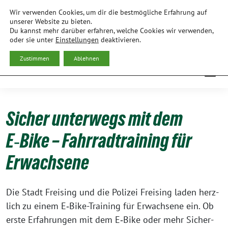
Weiter
Wir verwenden Cookies, um dir die bestmögliche Erfahrung auf
zum
BÜNDNIS 90/DIE GRÜNEN
unserer Website zu bieten.
Du kannst mehr darüber erfahren, welche Cookies wir verwenden,
Inhalt
ORTSVERBAND FREISING
oder sie unter
Einstellungen
deaktivieren.
Zustimmen
Ablehnen
Sicher unterwegs mit dem
E‑Bike – Fahrradtraining für
Erwachsene
Die Stadt Frei­sing und die Poli­zei Frei­sing laden herz­
lich zu einem E‑Bike-Trai­ning für Erwach­se­ne ein. Ob
ers­te Erfah­run­gen mit dem E‑Bike oder mehr Sicher­