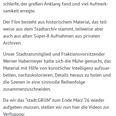
schlei­fe, der gro­ßen Anklang fand und viel Auf­merk­
sam­keit erregte.
Der Film besteht aus his­to­ri­schem Mate­ri­al, das teil­
wei­se aus dem Stadt­ar­chiv stammt, teil­wei­se aber
auch aus alten Super‑8 Auf­nah­men aus pri­va­ten
Archiven.
Unser Stadt­rats­mit­glied und Frak­ti­ons­vor­sit­zen­der
Wer­ner Haber­mey­er hat­te sich die Mühe gemacht, das
Mate­ri­al mit Hil­fe von künst­li­cher Intel­li­genz auf­zu­ar­
bei­ten, nach­zu­ko­lo­rie­ren, Details her­aus zu holen und
die Sze­nen in eine sinn­vol­le Rei­hen­fol­ge
zusammenzuschneiden.
Da wir das “stadt:GRÜN” zum Ende März ’26 wie­der
auf­ge­ben müs­sen, stel­len wir nun hier die Vide­os zur
Verfügung: