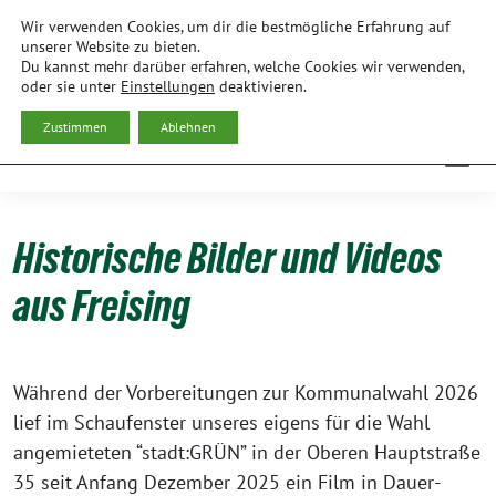
Weiter
Wir verwenden Cookies, um dir die bestmögliche Erfahrung auf
zum
BÜNDNIS 90/DIE GRÜNEN
unserer Website zu bieten.
Du kannst mehr darüber erfahren, welche Cookies wir verwenden,
Inhalt
ORTSVERBAND FREISING
oder sie unter
Einstellungen
deaktivieren.
Zustimmen
Ablehnen
Historische Bilder und Videos
aus Freising
Wäh­rend der Vor­be­rei­tun­gen zur Kom­mu­nal­wahl 2026
lief im Schau­fens­ter unse­res eigens für die Wahl
ange­mie­te­ten “stadt:GRÜN” in der Obe­ren Haupt­stra­ße
35 seit Anfang Dezem­ber 2025 ein Film in Dau­er­