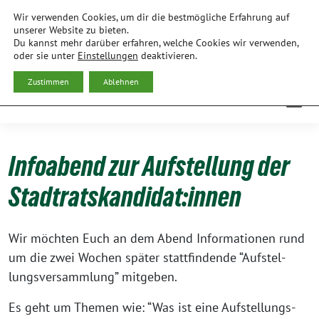
Weiter
Wir verwenden Cookies, um dir die bestmögliche Erfahrung auf
zum
BÜNDNIS 90/DIE GRÜNEN
unserer Website zu bieten.
Du kannst mehr darüber erfahren, welche Cookies wir verwenden,
Inhalt
ORTSVERBAND FREISING
oder sie unter
Einstellungen
deaktivieren.
Zustimmen
Ablehnen
Infoabend zur Aufstellung der
Stadtratskandidat:innen
Wir möch­ten Euch an dem Abend Infor­ma­tio­nen rund
um die zwei Wochen spä­ter statt­fin­den­de “Auf­stel­
lungs­ver­samm­lung” mitgeben.
Es geht um The­men wie: “Was ist eine Auf­stel­lungs­