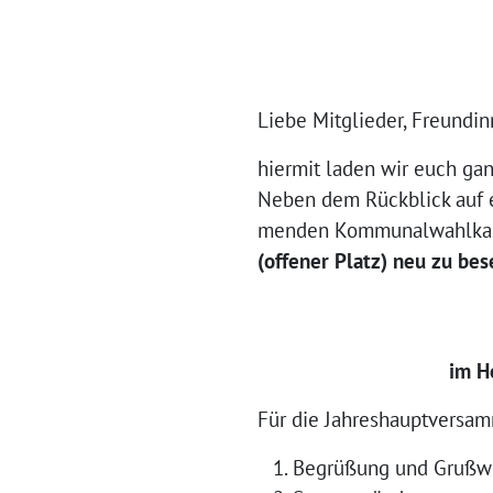
Lie­be Mit­glie­der, Freun­d
hier­mit laden wir euch gan
Neben dem Rück­blick auf e
men­den Kom­mu­nal­wahl­ka
(offe­ner Platz) neu zu bes
im Ho
Für die Jah­res­haupt­ver­sa
Begrü­ßung und Grußw