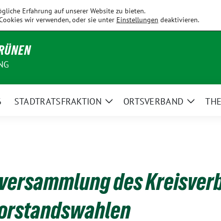
Fahrenzhausen
Hallbergmoos
Holledau
Kirchdorf
Kranzb
gliche Erfahrung auf unserer Website zu bieten.
Cookies wir verwenden, oder sie unter
Einstellungen
deaktivieren.
GRÜNEN
NG
6
STADTRATSFRAKTION
ORTSVERBAND
TH
Zeige
Zeige
Untermenü
Unterm
versammlung des Kreisver
Vorstandswahlen