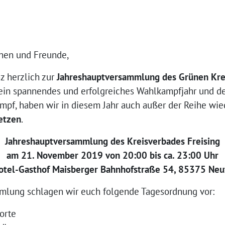
in­nen und Freunde,
z herz­lich zur
Jah­res­haupt­ver­samm­lung des Grü­nen Krei
in span­nen­des und erfolg­rei­ches Wahl­kampf­jahr und 
mpf, haben wir in die­sem Jahr auch außer der Rei­he wie
et­zen
.
Jah­res­haupt­ver­samm­lung des Kreis­ver­ba­des Freising
am 21. Novem­ber 2019 von 20:00 bis ca. 23:00 Uhr
tel-Gast­hof Mais­ber­ger Bahn­hof­stra­ße 54, 85375 Ne
mm­lung schla­gen wir euch fol­gen­de Tages­ord­nung vor:
orte