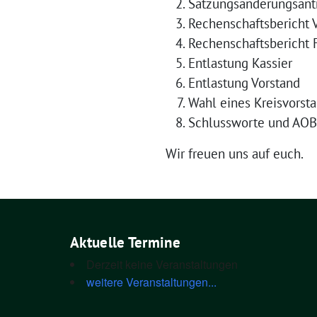
Sat­zungs­än­de­rungs­an­t
Rechen­schafts­be­richt
Rechen­schafts­be­richt
Ent­las­tung Kassier
Ent­las­tung Vorstand
Wahl eines Kreis­vor­sta
Schluss­wor­te und AOB
Wir freu­en uns auf euch.
Aktuelle Termine
Derzeit keine Veranstaltungen
weitere Veranstaltungen...