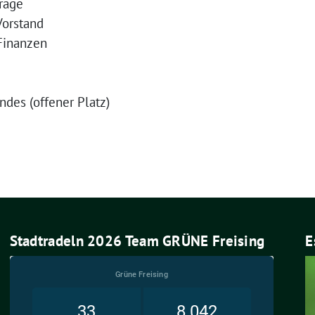
rä­ge
 Vorstand
 Finanzen
n­des (offe­ner Platz)
Stadtradeln 2026 Team GRÜNE Freising
E