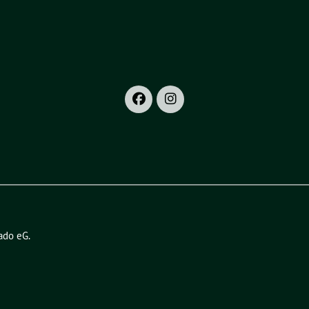
ado eG
.