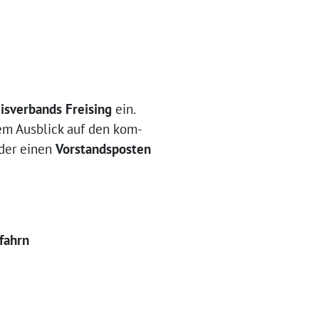
s­ver­bands Frei­sing
ein.
dem Aus­blick auf den kom­
­der einen
Vor­stands­pos­ten
ufahrn