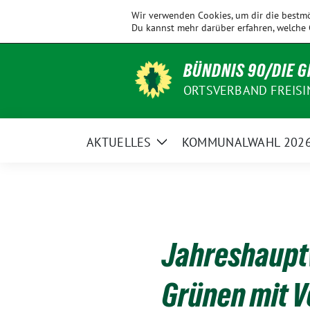
Weiter
KV
Allershausen
Ampertal
Eching
Wir verwenden Cookies, um dir die bestmö
zum
Freising
Du kannst mehr darüber erfahren, welche 
Inhalt
BÜNDNIS 90/DIE 
ORTSVERBAND FREISI
AKTUELLES
KOMMUNALWAHL 202
Zeige
Untermenü
Jahreshaupt
Grünen mit 