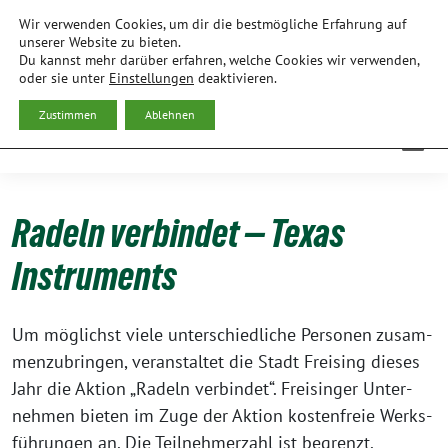
Weiter
Wir verwenden Cookies, um dir die bestmögliche Erfahrung auf
zum
BÜNDNIS 90/DIE GRÜNEN
unserer Website zu bieten.
Du kannst mehr darüber erfahren, welche Cookies wir verwenden,
Inhalt
ORTSVERBAND FREISING
oder sie unter
Einstellungen
deaktivieren.
Zustimmen
Ablehnen
Radeln verbindet — Texas
Instruments
Um mög­lichst vie­le unter­schied­li­che Per­so­nen zusam­
men­zu­brin­gen, ver­an­stal­tet die Stadt Frei­sing die­ses
Jahr die Akti­on „Radeln ver­bin­det“. Frei­sin­ger Unter­
neh­men bie­ten im Zuge der Akti­on kos­ten­freie Werks­
füh­run­gen an. Die Teil­neh­mer­zahl ist begrenzt.