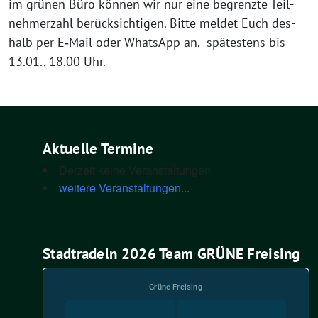
im grü­nen Büro kön­nen wir nur eine begrenz­te Teil­
neh­mer­zahl berück­sich­ti­gen. Bit­te mel­det Euch des­
halb per E‑Mail oder Whats­App an, spä­tes­tens bis
13.01., 18.00 Uhr.
Aktuelle Termine
Derzeit keine Veranstaltungen
weitere Veranstaltungen...
Stadtradeln 2026 Team GRÜNE Freising