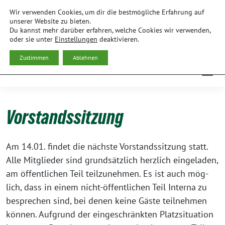
Weiter
Wir verwenden Cookies, um dir die bestmögliche Erfahrung auf
zum
BÜNDNIS 90/DIE GRÜNEN
unserer Website zu bieten.
Du kannst mehr darüber erfahren, welche Cookies wir verwenden,
Inhalt
ORTSVERBAND FREISING
oder sie unter
Einstellungen
deaktivieren.
Zustimmen
Ablehnen
Vorstandssitzung
Am 14.01. fin­det die nächs­te Vor­stands­sit­zung statt.
Alle Mit­glie­der sind grund­sätz­lich herz­lich ein­ge­la­den,
am öffent­li­chen Teil teil­zu­neh­men. Es ist auch mög­
lich, dass in einem nicht-öffent­li­chen Teil Inter­na zu
bespre­chen sind, bei denen kei­ne Gäs­te teil­neh­men
kön­nen. Auf­grund der ein­ge­schränk­ten Platz­si­tua­ti­on