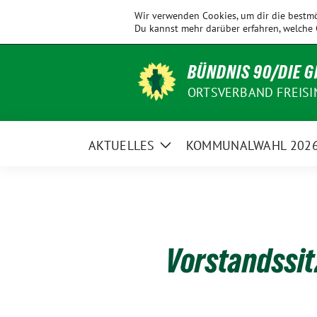
Weiter
KV
Allershausen
Ampertal
Eching
Wir verwenden Cookies, um dir die bestmö
zum
Freising
Du kannst mehr darüber erfahren, welche 
Inhalt
BÜNDNIS 90/DIE 
ORTSVERBAND FREISI
AKTUELLES
KOMMUNALWAHL 202
Zeige
Untermenü
Vorstandssi