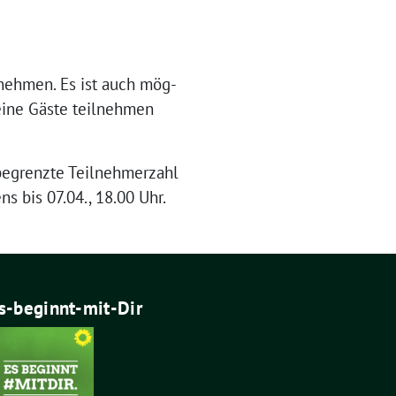
zu­neh­men. Es ist auch mög­
i­ne Gäs­te teil­neh­men
begrenz­te Teil­neh­mer­zahl
ens bis 07.04., 18.00 Uhr.
s-beginnt-mit-Dir