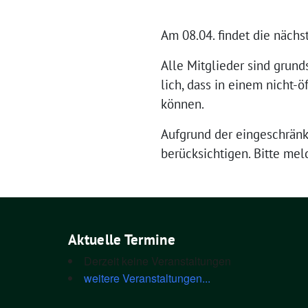
Am 08.04. fin­det die nächs­t
Alle Mit­glie­der sind grund­
lich, dass in einem nicht-öf
können.
Auf­grund der ein­ge­schränk
berück­sich­ti­gen. Bit­te m
Aktuelle Termine
Derzeit keine Veranstaltungen
weitere Veranstaltungen...