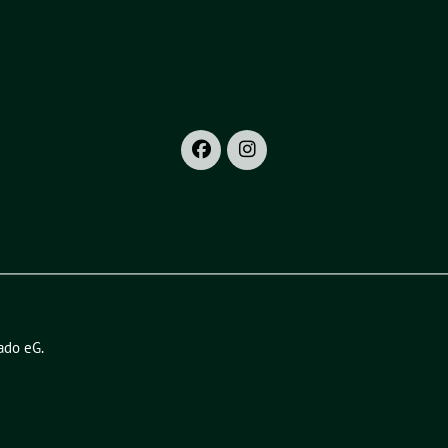
ado eG
.