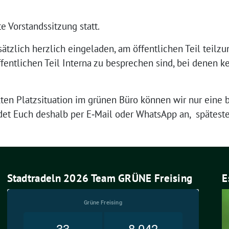
e Vor­stands­sit­zung statt.
sätz­lich herz­lich ein­ge­la­den, am öffent­li­chen Teil teil­
fent­li­chen Teil Inter­na zu bespre­chen sind, bei denen ke
­ten Platz­si­tua­ti­on im grü­nen Büro kön­nen wir nur eine 
el­det Euch des­halb per E‑Mail oder Whats­App an, spä­tes­t
Stadtradeln 2026 Team GRÜNE Freising
E