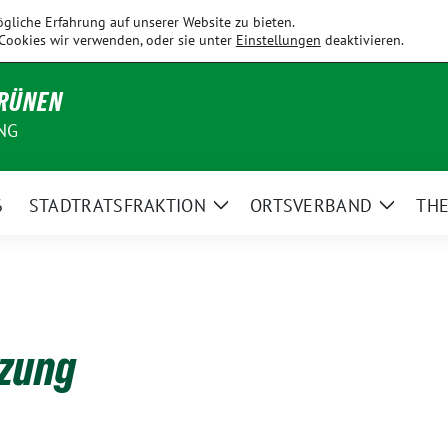
Fahrenzhausen
Hallbergmoos
Holledau
Kirchdorf
Kranzb
gliche Erfahrung auf unserer Website zu bieten.
Cookies wir verwenden, oder sie unter
Einstellungen
deaktivieren.
GRÜNEN
NG
6
STADTRATSFRAKTION
ORTSVERBAND
TH
Zeige
Zeige
Untermenü
Unterm
tzung