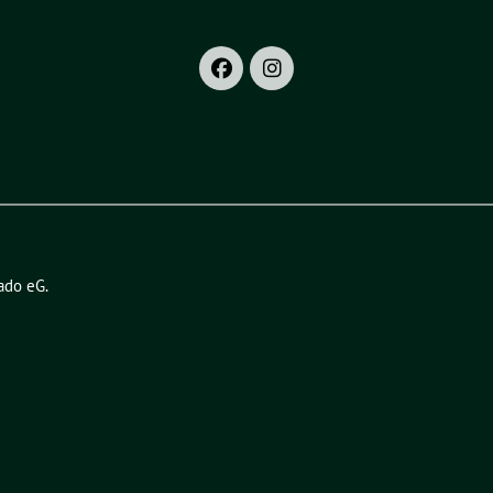
ado eG
.