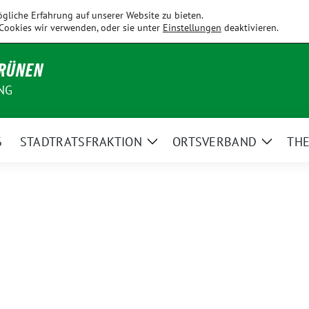
Fahrenzhausen
Hallbergmoos
Holledau
Kirchdorf
Kranzb
gliche Erfahrung auf unserer Website zu bieten.
Cookies wir verwenden, oder sie unter
Einstellungen
deaktivieren.
GRÜNEN
NG
6
STADTRATSFRAKTION
ORTSVERBAND
TH
Zeige
Zeige
Untermenü
Unterm