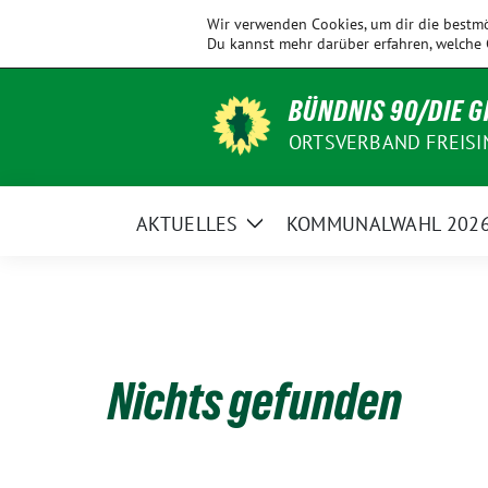
Weiter
KV
Allershausen
Ampertal
Eching
Wir verwenden Cookies, um dir die bestmö
zum
Freising
Du kannst mehr darüber erfahren, welche 
Inhalt
BÜNDNIS 90/DIE 
ORTSVERBAND FREISI
AKTUELLES
KOMMUNALWAHL 202
Zeige
Untermenü
Nichts gefunden