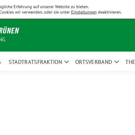
Fahrenzhausen
Hallbergmoos
Holledau
Kirchdorf
Kranzb
gliche Erfahrung auf unserer Website zu bieten.
Cookies wir verwenden, oder sie unter
Einstellungen
deaktivieren.
GRÜNEN
NG
6
STADTRATSFRAKTION
ORTSVERBAND
TH
Zeige
Zeige
Untermenü
Unterm