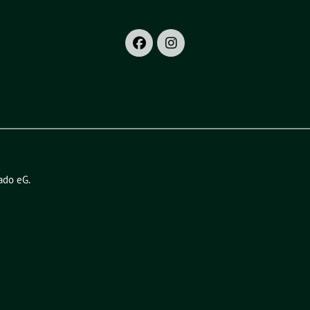
ado eG
.