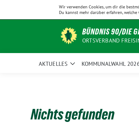
Weiter
KV
Allershausen
Ampertal
Eching
Wir verwenden Cookies, um dir die bestmö
zum
Freising
Du kannst mehr darüber erfahren, welche 
Inhalt
BÜNDNIS 90/DIE 
ORTSVERBAND FREISI
AKTUELLES
KOMMUNALWAHL 202
Zeige
Untermenü
Nichts gefunden