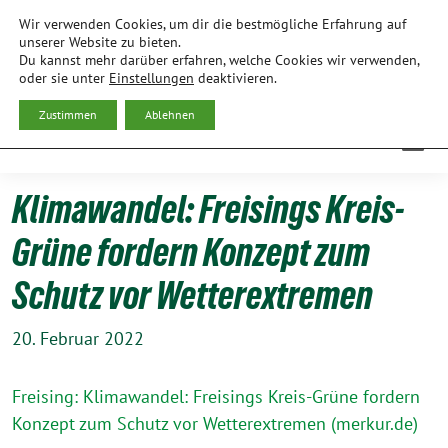
Weiter
Wir verwenden Cookies, um dir die bestmögliche Erfahrung auf
zum
BÜNDNIS 90/DIE GRÜNEN
unserer Website zu bieten.
Du kannst mehr darüber erfahren, welche Cookies wir verwenden,
Inhalt
ORTSVERBAND FREISING
oder sie unter
Einstellungen
deaktivieren.
Zustimmen
Ablehnen
Klimawandel: Freisings Kreis-
Grüne fordern Konzept zum
Schutz vor Wetterextremen
20. Februar 2022
Frei­sing: Kli­ma­wan­del: Frei­sin­gs Kreis-Grü­ne for­dern
Kon­zept zum Schutz vor Wet­ter­ex­tre­men (merkur.de)