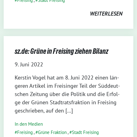
Freising
,
Stadt Freising
WEITERLESEN
sz.de: Grüne in Freising ziehen Bilanz
9. Juni 2022
Kers­tin Vogel hat am 8. Juni 2022 einen län­
ge­ren Arti­kel im Frei­sin­ger Teil der Süd­deut­
schen Zei­tung über die Poli­tik und die Erfol­
ge der Grü­nen Stadt­rats­frak­ti­on in Frei­sing
geschrie­ben, auf den […]
In den Medien
Freising
,
Grüne Fraktion
,
Stadt Freising