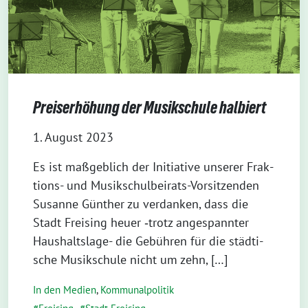
Preiserhöhung der Musikschule halbiert
1. August 2023
Es ist maß­geb­lich der Initia­ti­ve unse­rer Frak­­
ti­ons- und Musi­k­­schul­­bei­rats-Vor­­­si­t­­zen­­den
Susan­ne Gün­ther zu ver­dan­ken, dass die
Stadt Frei­sing heu­er ‑trotz ange­spann­ter
Haus­halts­la­­ge- die Gebüh­ren für die städ­ti­
sche Musik­schu­le nicht um zehn, […]
In den Medien
,
Kommunalpolitik