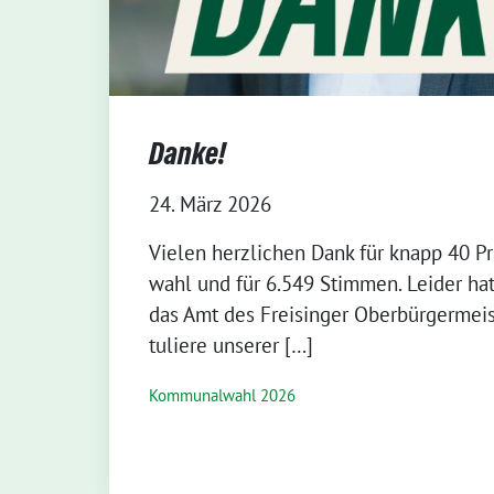
Danke!
24. März 2026
Vie­len herz­li­chen Dank für knapp 40 Pr
wahl und für 6.549 Stim­men. Lei­der ha
das Amt des Frei­sin­ger Ober­bür­ger­meis
tu­lie­re unserer […]
Kommunalwahl 2026