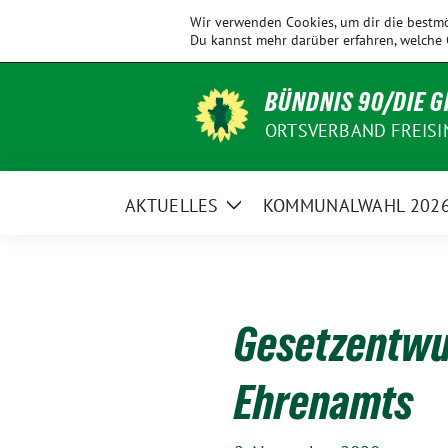
Weiter
KV
Allershausen
Ampertal
Eching
Wir verwenden Cookies, um dir die bestmö
zum
Freising
Du kannst mehr darüber erfahren, welche 
Inhalt
BÜNDNIS 90/DIE 
ORTSVERBAND FREISI
AKTUELLES
KOMMUNALWAHL 202
Zeige
Untermenü
Gesetzentwu
Ehrenamts