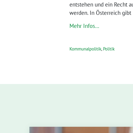
ent­ste­hen und ein Recht au
wer­den. In Öster­reich gib
Mehr Infos…
Kommunalpolitik
,
Politik