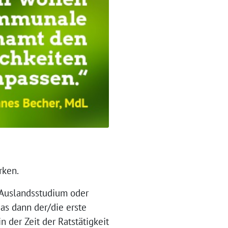
ärken.
Aus­lands­stu­di­um oder
das dann der/die ers­te
der Zeit der Rats­tä­tig­keit