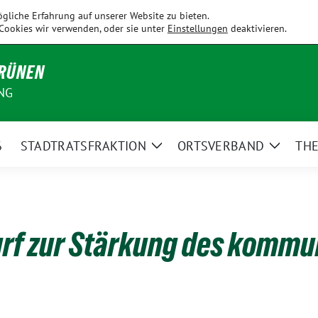
Fahrenzhausen
Hallbergmoos
Holledau
Kirchdorf
Kranzb
gliche Erfahrung auf unserer Website zu bieten.
Cookies wir verwenden, oder sie unter
Einstellungen
deaktivieren.
GRÜNEN
NG
6
STADTRATSFRAKTION
ORTSVERBAND
TH
Zeige
Zeige
Untermenü
Unterm
rf zur Stärkung des kommu