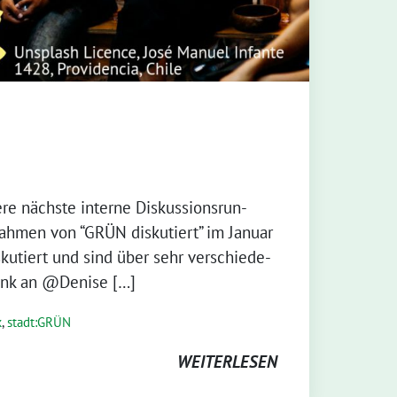
e nächs­te inter­ne Dis­kus­si­ons­run­
h­men von “GRÜN dis­ku­tiert” im Janu­ar
ku­tiert und sind über sehr ver­schie­de­
Dank an @Denise […]
k
,
stadt:GRÜN
WEITERLESEN