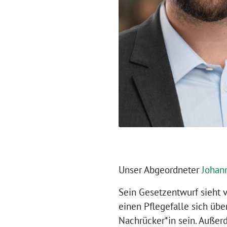
Unser Abge­ord­ne­ter
Johan­
Sein Gesetz­ent­wurf sieht v
einen Pfle­ge­fal­le sich üb
Nachrücker*in sein. Außer­de