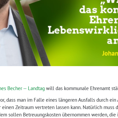
nes Becher — Land­tag
will das kom­mu­na­le Ehren­amt st
or, dass man im Fal­le eines län­ge­ren Aus­falls durch ein 
er einen Zeit­raum ver­tre­ten las­sen kann. Natür­lich muss 
m sol­len Betreu­ungs­kos­ten über­nom­men wer­den, die in 