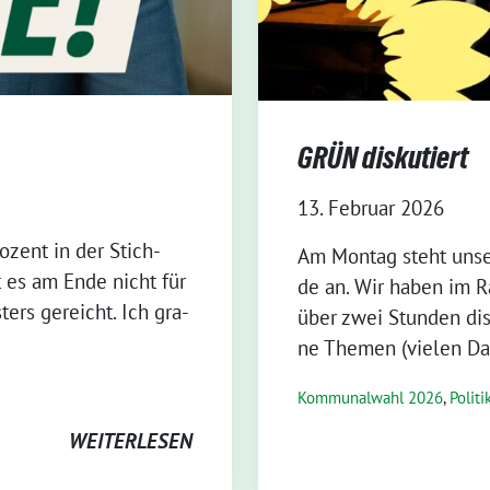
GRÜN diskutiert
13. Februar 2026
o­zent in der Stich­
Am Mon­tag steht unse­r
t es am Ende nicht für
de an. Wir haben im Ra
­ters gereicht. Ich gra­
über zwei Stun­den dis­
ne The­men (vie­len 
Kommunalwahl 2026
,
Politi
WEITERLESEN