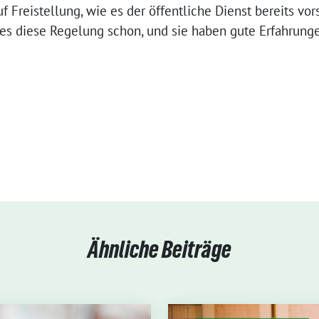
f Frei­stel­lung, wie es der öffent­li­che Dienst bereits vor
t es die­se Rege­lung schon, und sie haben gute Erfah­run
Ähnliche Beiträge