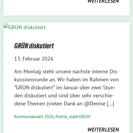
WEITERLESEN
GRÜN diskutiert
13. Februar 2026
Am Mon­tag steht unse­re nächs­te inter­ne Dis­
kus­si­ons­run­de an. Wir haben im Rah­men von
“GRÜN dis­ku­tiert” im Janu­ar über zwei Stun­
den dis­ku­tiert und sind über sehr ver­schie­
de­ne The­men (vie­len Dank an @Denise […]
Kommunalwahl 2026
,
Politik
,
stadt:GRÜN
WEITERLESEN