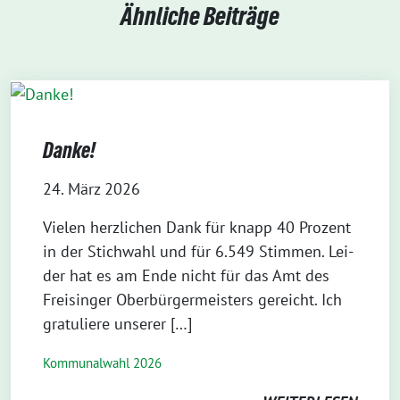
Ähnliche Beiträge
Danke!
24. März 2026
Vie­len herz­li­chen Dank für knapp 40 Pro­zent
in der Stich­wahl und für 6.549 Stim­men. Lei­
der hat es am Ende nicht für das Amt des
Frei­sin­ger Ober­bür­ger­meis­ters gereicht. Ich
gra­tu­lie­re unserer […]
Kommunalwahl 2026