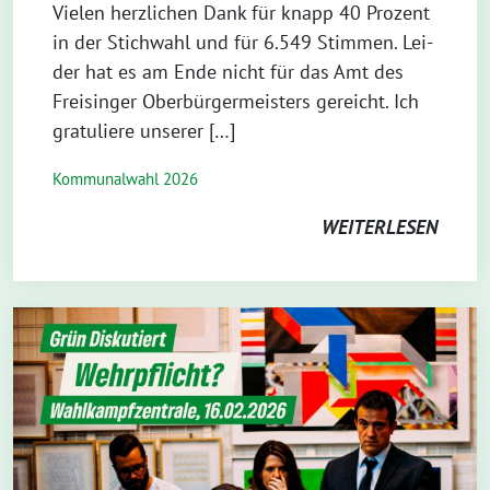
Vie­len herz­li­chen Dank für knapp 40 Pro­zent
in der Stich­wahl und für 6.549 Stim­men. Lei­
der hat es am Ende nicht für das Amt des
Frei­sin­ger Ober­bür­ger­meis­ters gereicht. Ich
gra­tu­lie­re unserer […]
Kommunalwahl 2026
WEITERLESEN