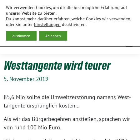
Weiter
Wir verwenden Cookies, um dir die bestmögliche Erfahrung auf
zum
BÜNDNIS 90/DIE GRÜNEN
unserer Website zu bieten.
Du kannst mehr darüber erfahren, welche Cookies wir verwenden,
Inhalt
ORTSVERBAND FREISING
oder sie unter
Einstellungen
deaktivieren.
Zustimmen
Ablehnen
Westtangente wird teurer
5. November 2019
85,6 Mio soll­te die Umwelt­zer­stö­rung namens West­
tan­gen­te ursprüng­lich kosten…
Als wir das Bür­ger­be­geh­ren anstie­ßen, spra­chen wir
von rund 100 Mio Euro.