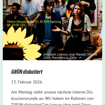
GRÜN diskutiert
13. Februar 2026
Am Mon­tag steht unse­re nächs­te inter­ne Dis­
kus­si­ons­run­de an. Wir haben im Rah­men von
“GRÜN dis­ku­tiert” im Janu­ar über zwei Stun­