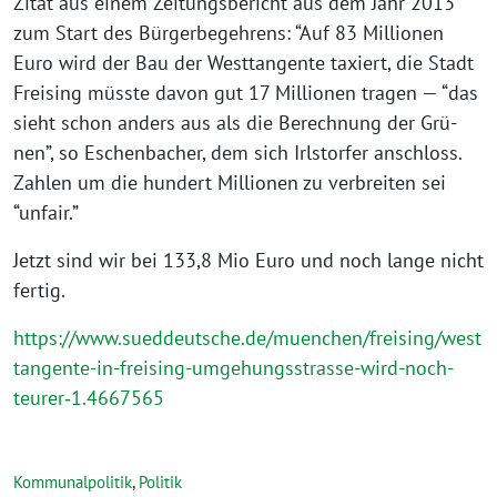
Zitat aus einem Zei­tungs­be­richt aus dem Jahr 2013
zum Start des Bür­ger­be­geh­rens: “Auf 83 Mil­lio­nen
Euro wird der Bau der West­tan­gen­te taxiert, die Stadt
Frei­sing müss­te davon gut 17 Mil­lio­nen tra­gen — “das
sieht schon anders aus als die Berech­nung der Grü­
nen”, so Eschen­ba­cher, dem sich Irls­tor­fer anschloss.
Zah­len um die hun­dert Mil­lio­nen zu ver­brei­ten sei
“unfair.”
Jetzt sind wir bei 133,8 Mio Euro und noch lan­ge nicht
fertig.
https://www.sueddeutsche.de/muenchen/freising/west
tangente-in-freising-umgehungsstrasse-wird-noch-
teurer‑1.4667565
Kommunalpolitik
,
Politik