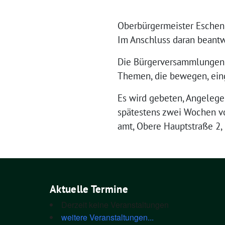
Ober­bür­ger­meis­ter Eschen­
Im Anschluss dar­an beant­w
Die Bür­ger­ver­samm­lun­gen 
The­men, die bewe­gen, ein
Es wird gebe­ten, Ange­le­gen
spä­tes­tens zwei Wochen vor
amt, Obe­re Haupt­stra­ße 2,
Aktuelle Termine
Derzeit keine Veranstaltungen
weitere Veranstaltungen...