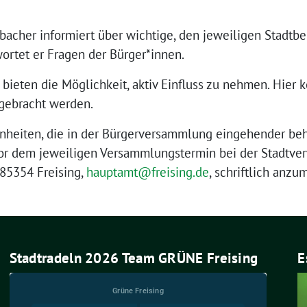
ba­cher infor­miert über wich­ti­ge, den jewei­li­gen Stadt­b
or­tet er Fra­gen der Bürger*innen.
bie­ten die Mög­lich­keit, aktiv Ein­fluss zu neh­men. Hier kö
­ge­bracht werden.
­hei­ten, die in der Bür­ger­ver­samm­lung ein­ge­hen­der be
 dem jewei­li­gen Ver­samm­lungs­ter­min bei der Stadt­ver­
 85354 Frei­sing,
hauptamt@freising.de
, schrift­lich anz
Stadtradeln 2026 Team GRÜNE Freising
E