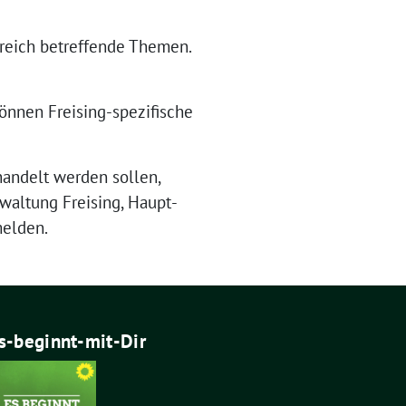
e­reich betref­fen­de The­men.
n­nen Frei­sing-spe­zi­fi­sche
han­delt wer­den sol­len,
wal­tung Frei­sing, Haupt­
umelden.
s-beginnt-mit-Dir