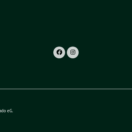
ado eG
.