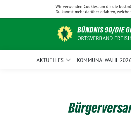
Weiter
KV
Allershausen
Ampertal
Eching
Wir verwenden Cookies, um dir die bestmö
zum
Freising
Du kannst mehr darüber erfahren, welche 
Inhalt
BÜNDNIS 90/DIE 
ORTSVERBAND FREISI
AKTUELLES
KOMMUNALWAHL 202
Zeige
Untermenü
Bürgerversa