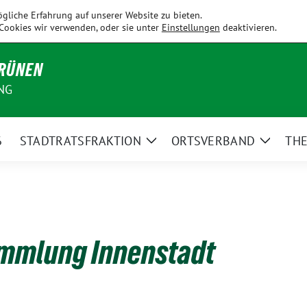
Fahrenzhausen
Hallbergmoos
Holledau
Kirchdorf
Kranzb
gliche Erfahrung auf unserer Website zu bieten.
Cookies wir verwenden, oder sie unter
Einstellungen
deaktivieren.
GRÜNEN
NG
6
STADTRATSFRAKTION
ORTSVERBAND
TH
Zeige
Zeige
Untermenü
Unterm
mmlung Innenstadt