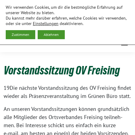
Weiter
Wir verwenden Cookies, um dir die bestmögliche Erfahrung auf
zum
BÜNDNIS 90/DIE GRÜNEN
unserer Website zu bieten.
Du kannst mehr darüber erfahren, welche Cookies wir verwenden,
Inhalt
ORTSVERBAND FREISING
oder sie unter
Einstellungen
deaktivieren.
Zustimmen
Ablehnen
Vorstandssitzung OV Freising
19Die nächs­te Vor­stands­sit­zung des OV Frei­sing fin­det
wie­der als Prä­senz­ver­an­stal­tung im Grü­nen Büro statt.
An unse­ren Vor­stands­sit­zun­gen kön­nen grund­sätz­lich
alle Mit­glie­der des Orts­ver­ban­des Frei­sing teil­neh­
men. Bei Inter­es­se schickt uns ein­fach ein kur­ze
e‑mail, am bes­ten an eine(n) der bei­den Vorsitzenden.