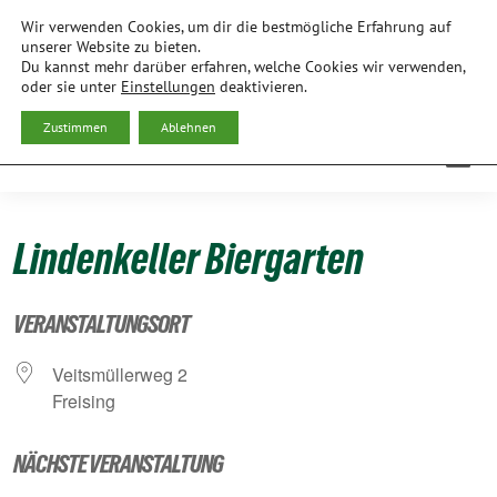
Weiter
Wir verwenden Cookies, um dir die bestmögliche Erfahrung auf
zum
BÜNDNIS 90/DIE GRÜNEN
unserer Website zu bieten.
Du kannst mehr darüber erfahren, welche Cookies wir verwenden,
Inhalt
ORTSVERBAND FREISING
oder sie unter
Einstellungen
deaktivieren.
Zustimmen
Ablehnen
Lindenkeller Biergarten
VERANSTALTUNGSORT
Veits­mül­ler­weg 2
Frei­sing
NÄCHSTE VERANSTALTUNG