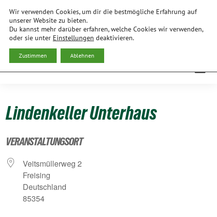
Weiter
Wir verwenden Cookies, um dir die bestmögliche Erfahrung auf
zum
BÜNDNIS 90/DIE GRÜNEN
unserer Website zu bieten.
Du kannst mehr darüber erfahren, welche Cookies wir verwenden,
Inhalt
ORTSVERBAND FREISING
oder sie unter
Einstellungen
deaktivieren.
Zustimmen
Ablehnen
Lindenkeller Unterhaus
VERANSTALTUNGSORT
Veits­mül­ler­weg 2
Frei­sing
Deutsch­land
85354