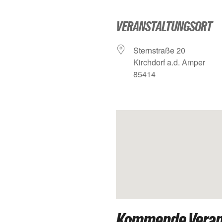
VERANSTALTUNGSORT
Stern­stra­ße 20
Kirch­dorf a.d. Amper
85414
Kommende Veran