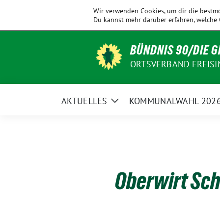
Weiter
KV
Allershausen
Ampertal
Eching
Wir verwenden Cookies, um dir die bestmö
zum
Freising
Du kannst mehr darüber erfahren, welche 
Inhalt
BÜNDNIS 90/DIE 
ORTSVERBAND FREISI
AKTUELLES
KOMMUNALWAHL 202
Zeige
Untermenü
Oberwirt Sc