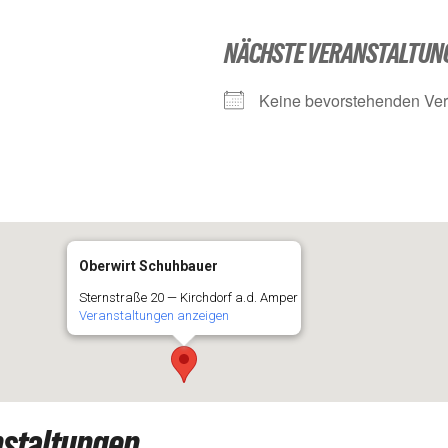
NÄCHSTE VERANSTALTUN
Kei­ne bevor­ste­hen­den V
Oberwirt Schuhbauer
Stern­stra­ße 20 — Kirch­dorf a.d. Amper
Ver­an­stal­tun­gen anzeigen
staltungen