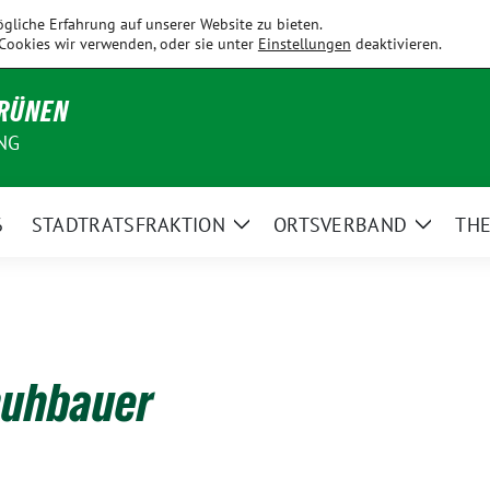
Fahrenzhausen
Hallbergmoos
Holledau
Kirchdorf
Kranzb
gliche Erfahrung auf unserer Website zu bieten.
Cookies wir verwenden, oder sie unter
Einstellungen
deaktivieren.
GRÜNEN
NG
6
STADTRATSFRAKTION
ORTSVERBAND
TH
Zeige
Zeige
Untermenü
Unterm
huhbauer