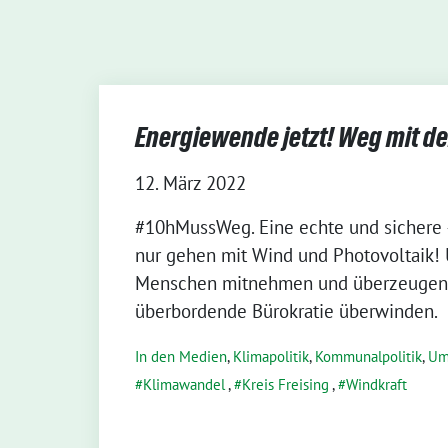
Energiewende jetzt! Weg mit de
12. März 2022
#10hMussWeg. Eine ech­te und siche­re 
nur gehen mit Wind und Pho­to­vol­ta­ik
Men­schen mit­neh­men und über­zeu­ge
über­bor­den­de Büro­kra­tie über­win­den.
In den Medien
,
Klimapolitik
,
Kommunalpolitik
,
Um
Klimawandel
,
Kreis Freising
,
Windkraft