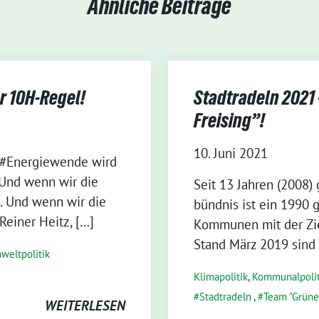
Ähnliche Beiträge
r 10H-Regel!
Stadtradeln 2021
Freising”!
10. Juni 2021
#Ener­gie­wen­de wird
! Und wenn wir die
Seit 13 Jah­ren (2008) g
n. Und wenn wir die
bünd­nis ist ein 1990 ge
 Rei­ner Heitz, […]
Kom­mu­nen mit der Ziel
Stand März 2019 sind
weltpolitik
Klimapolitik
,
Kommunalpolit
Stadtradeln
,
Team "Grüne
WEITERLESEN