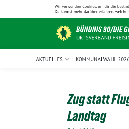
Weiter
KV
Allershausen
Ampertal
Eching
Wir verwenden Cookies, um dir die bestmö
zum
Freising
Du kannst mehr darüber erfahren, welche 
Inhalt
BÜNDNIS 90/DIE 
ORTSVERBAND FREISI
AKTUELLES
KOMMUNALWAHL 202
Zeige
Untermenü
Zug statt Fl
Landtag