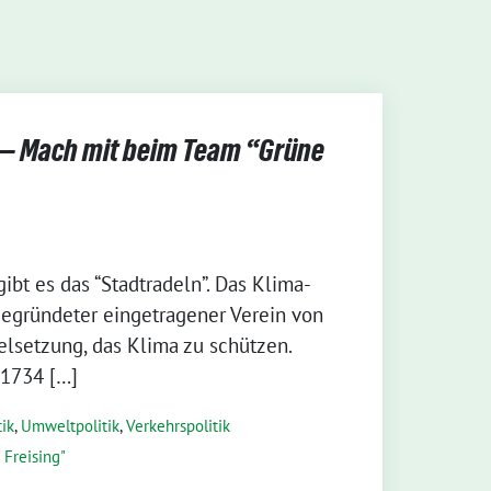
 — Mach mit beim Team “Grüne
ibt es das “Stadt­ra­deln”. Das Kli­ma­
grün­de­ter ein­ge­tra­ge­ner Ver­ein von
­set­zung, das Kli­ma zu schüt­zen.
 1734 […]
ik
,
Umweltpolitik
,
Verkehrspolitik
 Freising"