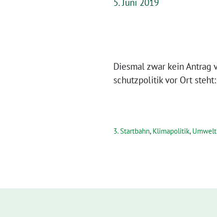
5. Juni 2019
Dies­mal zwar kein Antrag 
schutz­po­li­tik vor Ort steht:
3. Startbahn
,
Klimapolitik
,
Umweltp