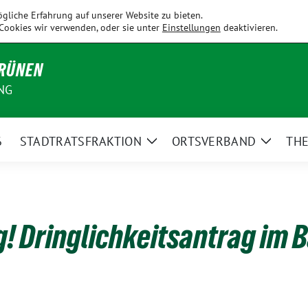
Fahrenzhausen
Hallbergmoos
Holledau
Kirchdorf
Kranzb
gliche Erfahrung auf unserer Website zu bieten.
Cookies wir verwenden, oder sie unter
Einstellungen
deaktivieren.
GRÜNEN
NG
6
STADTRATSFRAKTION
ORTSVERBAND
TH
Zeige
Zeige
Untermenü
Unterm
ug! Dringlichkeitsantrag im 