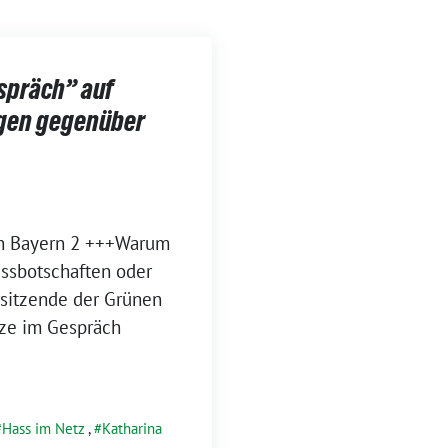
spräch” auf
ngen gegenüber
n Bay­ern 2 +++War­um
s­bot­schaf­ten oder
­sit­zen­de der Grü­nen
l­ze im Gespräch
Hass im Netz
,
Katharina