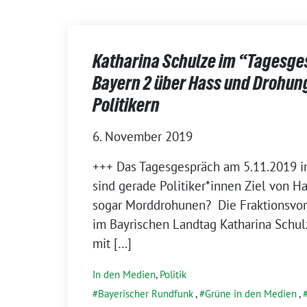
Katharina Schulze im “Tagesge
Bayern 2 über Hass und Drohu
Politikern
6. November 2019
+++ Das Tages­ge­spräch am 5.11.2019 i
sind gera­de Politiker*innen Ziel von Has
sogar Mord­dro­hu­nen? Die Frak­ti­ons­vor
im Bay­ri­schen Land­tag Katha­ri­na Schu
mit […]
In den Medien
,
Politik
Bayerischer Rundfunk
,
Grüne in den Medien
,