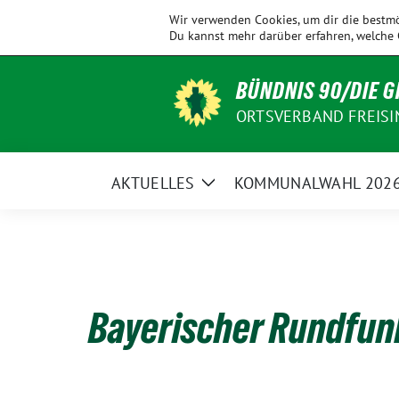
Weiter
KV
Allershausen
Ampertal
Eching
Wir verwenden Cookies, um dir die bestmö
zum
Freising
Du kannst mehr darüber erfahren, welche 
Inhalt
BÜNDNIS 90/DIE 
ORTSVERBAND FREISI
AKTUELLES
KOMMUNALWAHL 202
Zeige
Untermenü
Bayerischer Rundfun