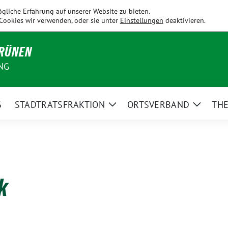
Fahrenzhausen
Hallbergmoos
Holledau
Kirchdorf
Kranzb
gliche Erfahrung auf unserer Website zu bieten.
Cookies wir verwenden, oder sie unter
Einstellungen
deaktivieren.
GRÜNEN
NG
6
STADTRATSFRAKTION
ORTSVERBAND
TH
Zeige
Zeige
Untermenü
Unterm
k