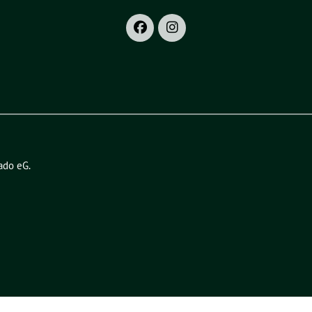
ado eG
.