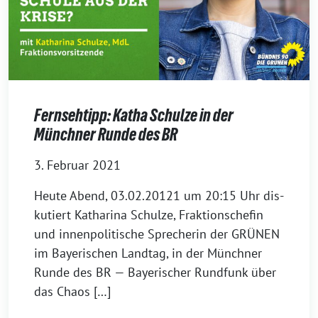
Fernsehtipp: Katha Schulze in der
Münchner Runde des BR
3. Februar 2021
Heu­te Abend, 03.02.20121 um 20:15 Uhr dis­
ku­tiert Katha­ri­na Schul­ze, Frak­ti­ons­chefin
und innen­po­li­ti­sche Spre­che­rin der GRÜNEN
im Baye­ri­schen Land­tag, in der Münch­ner
Run­de des BR — Baye­ri­scher Rund­funk über
das Chaos […]