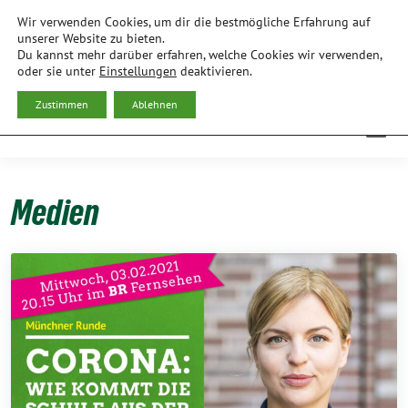
Weiter
Wir verwenden Cookies, um dir die bestmögliche Erfahrung auf
zum
BÜNDNIS 90/DIE GRÜNEN
unserer Website zu bieten.
Du kannst mehr darüber erfahren, welche Cookies wir verwenden,
Inhalt
ORTSVERBAND FREISING
oder sie unter
Einstellungen
deaktivieren.
Zustimmen
Ablehnen
Medien