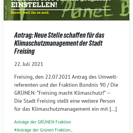
Antrag: Neue Stelle schaffen für das
Klimaschutzmanagement der Stadt
Freising
22. Juli 2021
Frei­sing, den 22.07.2021 Antrag des Umwelt­
re­fe­ren­ten und der Frak­ti­on Bünd­nis 90 / Die
GRÜNEN: “Frei­sing macht Kli­ma­schutz!” —
Die Stadt Frei­sing stellt eine wei­te­re Per­son
für das Kli­ma­schutz­ma­nage­ment ein mit […]
Anträge der GRÜNEN Fraktion
Anträge der Grünen Fraktion
,