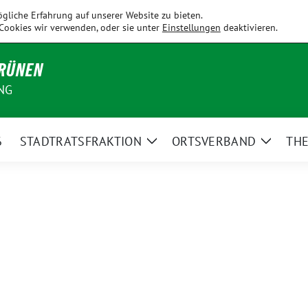
Fahrenzhausen
Hallbergmoos
Holledau
Kirchdorf
Kranzb
gliche Erfahrung auf unserer Website zu bieten.
Cookies wir verwenden, oder sie unter
Einstellungen
deaktivieren.
GRÜNEN
NG
6
STADTRATSFRAKTION
ORTSVERBAND
TH
Zeige
Zeige
Untermenü
Unterm