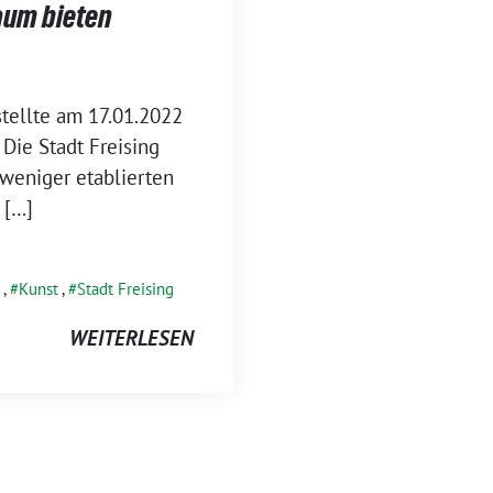
aum bieten
tell­te am 17.01.2022
 Die Stadt Frei­sing
weni­ger eta­blier­ten
 […]
,
Kunst
,
Stadt Freising
WEITERLESEN