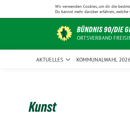
Weiter
KV
Allershausen
Ampertal
Eching
Wir verwenden Cookies, um dir die bestmö
zum
Freising
Du kannst mehr darüber erfahren, welche 
Inhalt
BÜNDNIS 90/DIE 
ORTSVERBAND FREISI
AKTUELLES
KOMMUNALWAHL 202
Zeige
Untermenü
Kunst