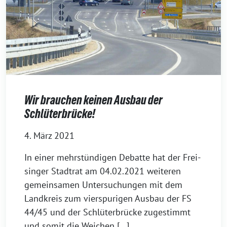
Wir brauchen keinen Ausbau der
Schlüterbrücke!
4. März 2021
In einer mehr­stün­di­gen Debat­te hat der Frei­
sin­ger Stadt­rat am 04.02.2021 wei­te­ren
gemein­sa­men Unter­su­chun­gen mit dem
Land­kreis zum vier­spu­ri­gen Aus­bau der FS
44/45 und der Schlü­ter­brü­cke zuge­stimmt
und somit die Weichen […]