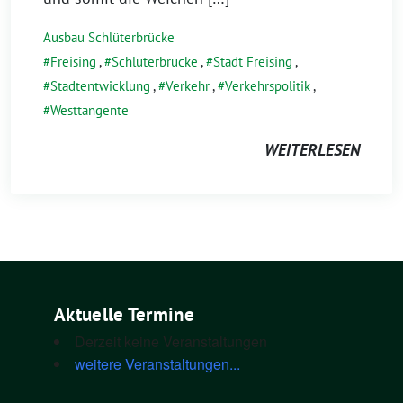
Ausbau Schlüterbrücke
Freising
,
Schlüterbrücke
,
Stadt Freising
,
Stadtentwicklung
,
Verkehr
,
Verkehrspolitik
,
Westtangente
WEITERLESEN
Aktuelle Termine
Derzeit keine Veranstaltungen
weitere Veranstaltungen...