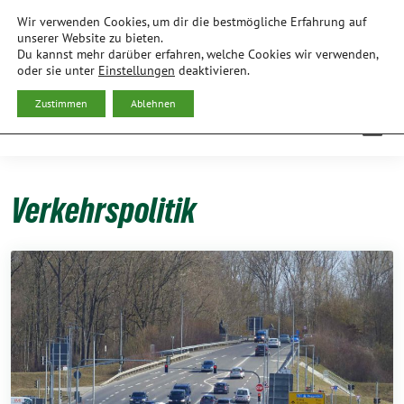
Weiter
Wir verwenden Cookies, um dir die bestmögliche Erfahrung auf
zum
BÜNDNIS 90/DIE GRÜNEN
unserer Website zu bieten.
Du kannst mehr darüber erfahren, welche Cookies wir verwenden,
Inhalt
ORTSVERBAND FREISING
oder sie unter
Einstellungen
deaktivieren.
Zustimmen
Ablehnen
Verkehrspolitik